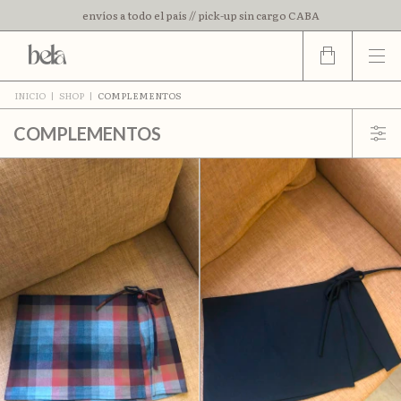
envíos a todo el país // pick-up sin cargo CABA
3 cuotas sin interes // 15% off con transferencia
INICIO
|
SHOP
|
COMPLEMENTOS
COMPLEMENTOS