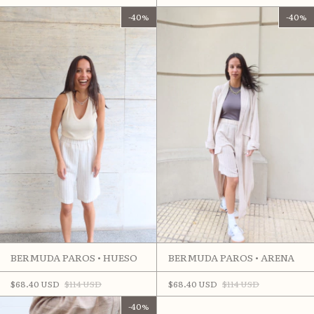
-
40
%
-
40
%
BERMUDA PAROS • HUESO
BERMUDA PAROS • ARENA
$68.40 USD
$114 USD
$68.40 USD
$114 USD
-
40
%