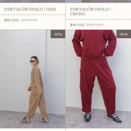
PANTALÓN OPALO • GRIS
PANTALÓN OPALO •
CRUDO
$96 USD
$160 USD
$96 USD
$160 USD
-
40
%
-
40
%