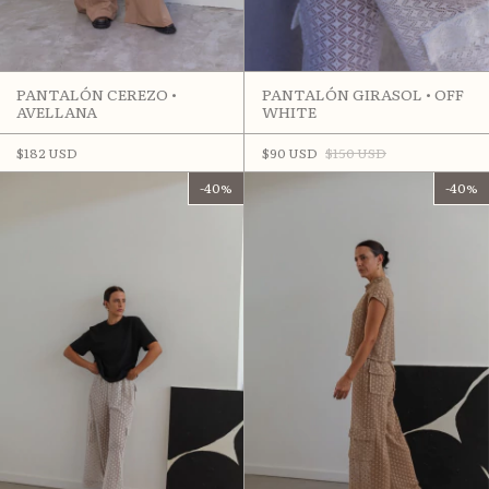
PANTALÓN CEREZO •
PANTALÓN GIRASOL • OFF
AVELLANA
WHITE
$182 USD
$90 USD
$150 USD
-
40
%
-
40
%