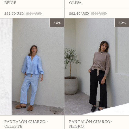
OLIVA
BEIGE
$92.40 USD
$154 USD
$92.40 USD
$154 USD
-
40
%
-
40
%
PANTALÓN CUARZO •
PANTALÓN CUARZO •
CELESTE
NEGRO