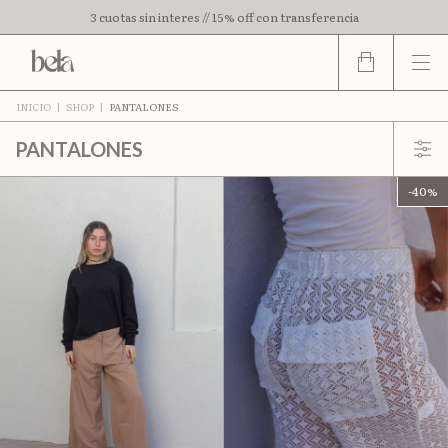
3 cuotas sin interes // 15% off con transferencia
INICIO
|
SHOP
|
PANTALONES
PANTALONES
-
40
%