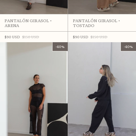
PANTALÓN GIRASOL •
PANTALÓN GIRASOL •
ARENA
TOSTADO
$90 USD
$150 USD
$90 USD
$150 USD
-
40
%
-
40
%