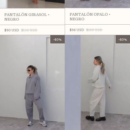
PANTALÓN OPALO •
PANTALÓN GIRASOL •
NEGRO
NEGRO
$96 USD
$160 USD
$90 USD
$150 USD
-
40
%
-
40
%