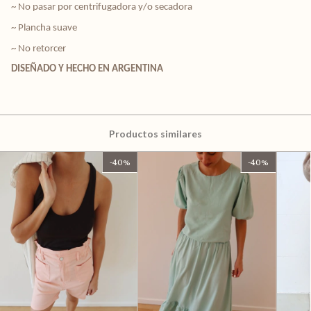
~ No pasar por centrifugadora y/o secadora
~ Plancha suave
~ No retorcer
DISEÑADO Y HECHO EN ARGENTINA
Productos similares
-
40
%
-
40
%