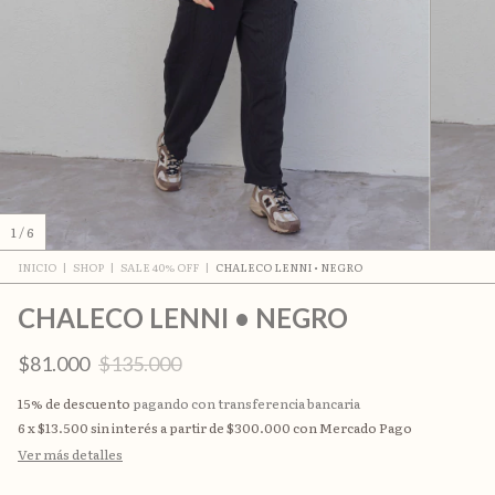
1
/
6
INICIO
|
SHOP
|
SALE 40% OFF
|
CHALECO LENNI • NEGRO
CHALECO LENNI • NEGRO
$81.000
$135.000
15% de descuento
pagando con transferencia bancaria
6
x
$13.500
sin interés
Ver más detalles