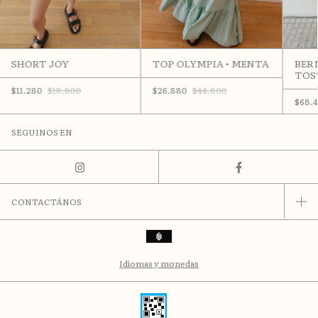
SHORT JOY
TOP OLYMPIA • MENTA
BER
TOS
$11.280
$18.800
$26.880
$44.800
$68.
SEGUINOS EN
CONTACTÁNOS
Idiomas y monedas