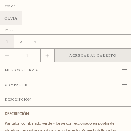
COLOR
OLVIA
TALLE
1
2
3
MEDIOS DE ENVÍO
COMPARTIR
DESCRIPCIÓN
DESCRIPCIÓN
Pantalón combinado verde y beige confeccionado en poplin de 
algodón con cintura elástica, de corte recto. Posee bolsillos a los 