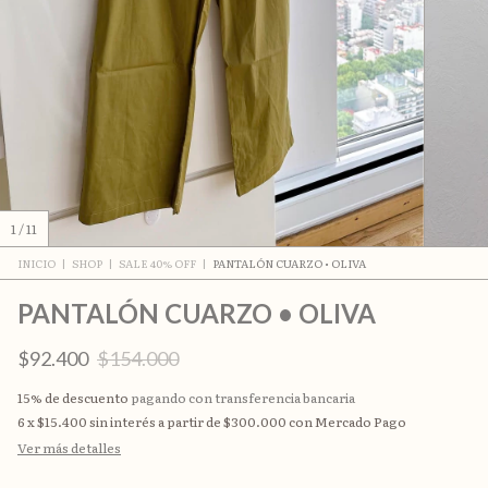
1
/
11
INICIO
|
SHOP
|
SALE 40% OFF
|
PANTALÓN CUARZO • OLIVA
PANTALÓN CUARZO • OLIVA
$92.400
$154.000
15% de descuento
pagando con transferencia bancaria
6
x
$15.400
sin interés
Ver más detalles