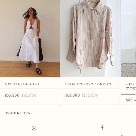
VESTIDO JACOB
CAMISA JAVA • ARENA
BER
TOS
$55.200
$92.000
$87.000
$145.000
$68.
SEGUINOS EN