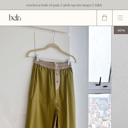
envíos a todo el país // pick-up sin cargo CABA
3 cuotas sin interes // 15% off con transferencia
-
40
%