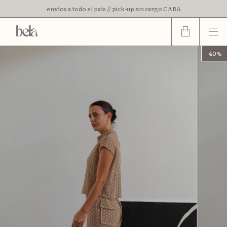
envíos a todo el país // pick-up sin cargo CABA
3 cuotas sin interes // 15% off con transferencia
-
40
%