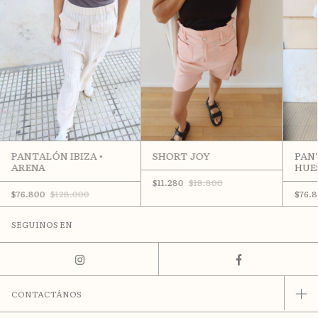
PANTALÓN IBIZA •
SHORT JOY
PANT
ARENA
HUE
$11.280
$18.800
$76.800
$128.000
$76.
SEGUINOS EN
CONTACTÁNOS