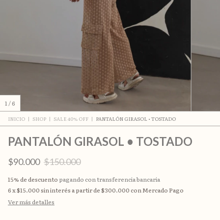
1
/
6
INICIO
|
SHOP
|
SALE 40% OFF
|
PANTALÓN GIRASOL • TOSTADO
PANTALÓN GIRASOL • TOSTADO
$90.000
$150.000
15% de descuento
pagando con transferencia bancaria
6
x
$15.000
sin interés
Ver más detalles