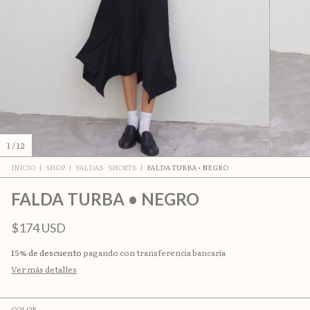
1
/
12
INICIO
|
SHOP
|
FALDAS · SHORTS
|
FALDA TURBA • NEGRO
FALDA TURBA • NEGRO
$174 USD
15% de descuento
pagando con transferencia bancaria
Ver más detalles
COLOR