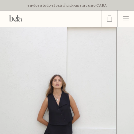
envíos a todo el país // pick-up sin cargo CABA
3 cuotas sin interes // 15% off con transferencia