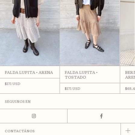
FALDA LUPITA • ARENA
FALDA LUPITA •
BER
TOSTADO
ARE
$171 USD
$171 USD
$68.
SEGUINOS EN
CONTACTÁNOS