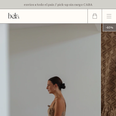
envíos a todo el país // pick-up sin cargo CABA
3 cuotas sin interes // 15% off con transferencia
-
40
%