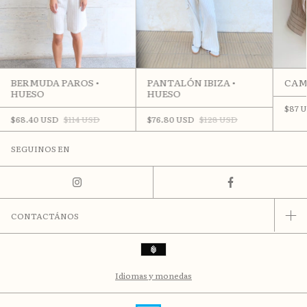
BERMUDA PAROS •
PANTALÓN IBIZA •
CAMI
HUESO
HUESO
$87 
$68.40 USD
$114 USD
$76.80 USD
$128 USD
SEGUINOS EN
CONTACTÁNOS
Idiomas y monedas