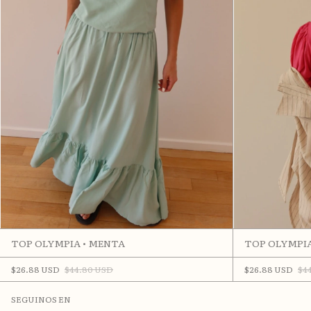
TOP OLYMPIA • MENTA
TOP OLYMPIA
$26.88 USD
$44.80 USD
$26.88 USD
$4
SEGUINOS EN