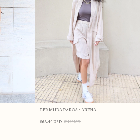
BERMUDA PAROS • ARENA
$68.40 USD
$114 USD