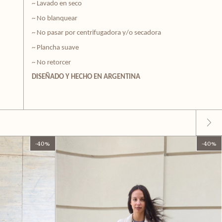
~ Lavado en seco
~ No blanquear
~ No pasar por centrifugadora y/o secadora
~ Plancha suave
~ No retorcer
DISEÑADO Y HECHO EN ARGENTINA
-
40
%
-
40
%