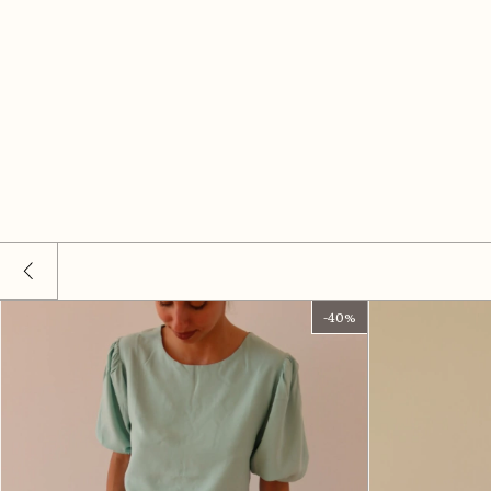
-
40
%