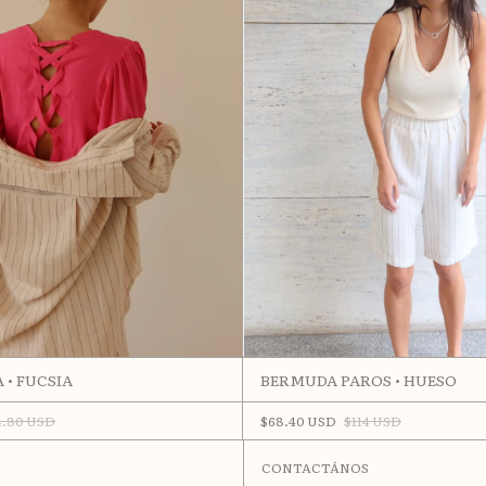
 • FUCSIA
BERMUDA PAROS • HUESO
4.80 USD
$68.40 USD
$114 USD
CONTACTÁNOS