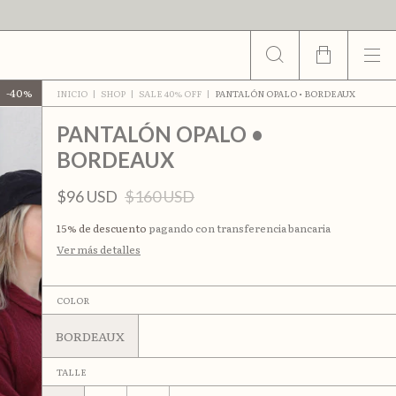
-
40
%
INICIO
|
SHOP
|
SALE 40% OFF
|
PANTALÓN OPALO • BORDEAUX
PANTALÓN OPALO •
BORDEAUX
$96 USD
$160 USD
15% de descuento
pagando con transferencia bancaria
Ver más detalles
COLOR
BORDEAUX
TALLE