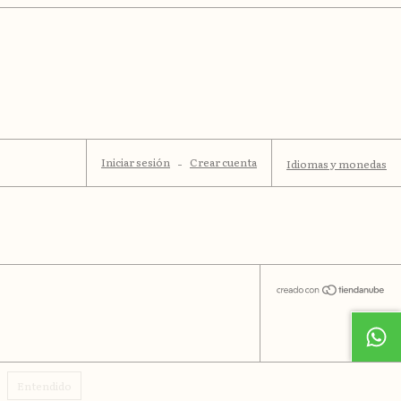
Iniciar sesión
-
Crear cuenta
Idiomas y monedas
Entendido