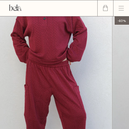
-
40
%