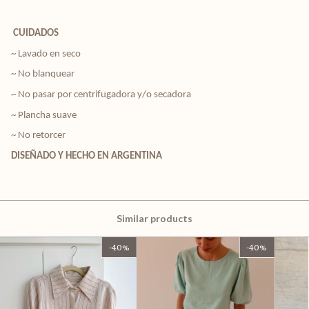
CUIDADOS
~ Lavado en seco
~ No blanquear
~ No pasar por centrifugadora y/o secadora
~ Plancha suave
~ No retorcer
DISEÑADO Y HECHO EN ARGENTINA
Similar products
-
40
%
-
40
%