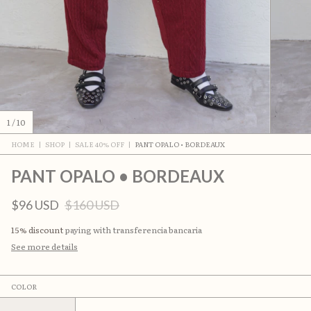
1
/
10
HOME
|
SHOP
|
SALE 40% OFF
|
PANT OPALO • BORDEAUX
PANT OPALO • BORDEAUX
$96 USD
$160 USD
15% discount
paying with transferencia bancaria
See more details
COLOR