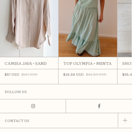
CAMISA JAVA • SAND
TOP OLYMPIA • MENTA
SHOR
$87 USD
$145 USD
$26.88 USD
$44.80 USD
$68.
FOLLOW US
CONTACT US